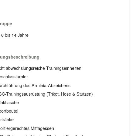
gruppe
: 6 bis 14 Jahre
tungsbeschreibung
ht abwechslungsreiche Trainingseinheiten
schlussturnier
urchführung des Arminia-Abzeichens
C-Trainingsausrüstung (Trikot, Hose & Stutzen)
inkflasche
ortbeutel
etränke
ortlergerechtes Mittagessen