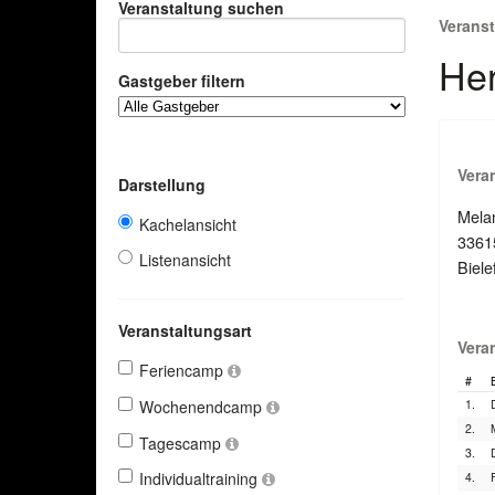
Veranstaltung suchen
Verans
Her
Gastgeber filtern
Vera
Darstellung
Mela
Kachelansicht
33615
Listenansicht
Biele
Veranstaltungsart
Vera
Feriencamp
#
Wochenendcamp
1.
2.
Tagescamp
3.
Individualtraining
4.