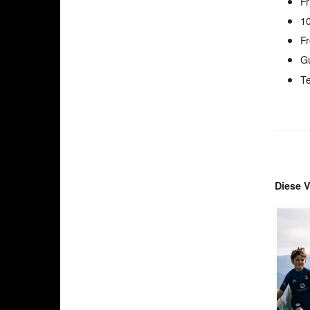
Fr
10
Fr
Gu
T
Diese V